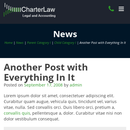
News
Home
|
News
|
Parent Category I
|
Child Category I
| Another Post with Everything In It
Another Post with
Everything In It
Posted on
September 17, 2008
by
admin
Lorem ipsum dolor sit amet, consectetuer adipiscing elit.
Curabitur quam augue, vehicula quis, tincidunt vel, varius
vitae, nulla. Sed convallis orci. Duis libero orci, pretium a,
convallis quis
, pellentesque a, dolor. Curabitur vitae nisi non
dolor vestibulum consequat.