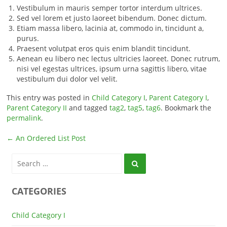
Vestibulum in mauris semper tortor interdum ultrices.
Sed vel lorem et justo laoreet bibendum. Donec dictum.
Etiam massa libero, lacinia at, commodo in, tincidunt a,
purus.
Praesent volutpat eros quis enim blandit tincidunt.
Aenean eu libero nec lectus ultricies laoreet. Donec rutrum,
nisi vel egestas ultrices, ipsum urna sagittis libero, vitae
vestibulum dui dolor vel velit.
This entry was posted in
Child Category I
,
Parent Category I
,
Parent Category II
and tagged
tag2
,
tag5
,
tag6
. Bookmark the
permalink
.
Post navigation
←
An Ordered List Post
Search
CATEGORIES
Child Category I